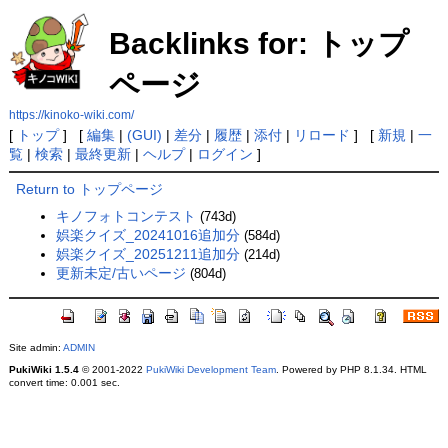
Backlinks for: トップ
ページ
https://kinoko-wiki.com/
[
トップ
] [
編集
|
(GUI)
|
差分
|
履歴
|
添付
|
リロード
] [
新規
|
一
覧
|
検索
|
最終更新
|
ヘルプ
|
ログイン
]
Return to トップページ
キノフォトコンテスト
(743d)
娯楽クイズ_20241016追加分
(584d)
娯楽クイズ_20251211追加分
(214d)
更新未定/古いページ
(804d)
Site admin:
ADMIN
PukiWiki 1.5.4
© 2001-2022
PukiWiki Development Team
. Powered by PHP 8.1.34. HTML
convert time: 0.001 sec.