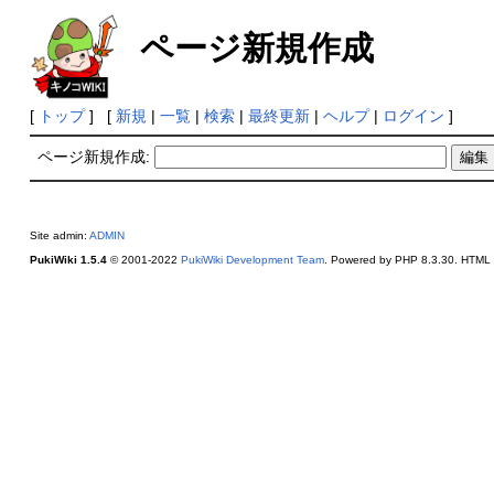
ページ新規作成
[
トップ
] [
新規
|
一覧
|
検索
|
最終更新
|
ヘルプ
|
ログイン
]
ページ新規作成:
Site admin:
ADMIN
PukiWiki 1.5.4
© 2001-2022
PukiWiki Development Team
. Powered by PHP 8.3.30. HTML c