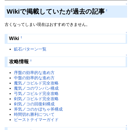
↑
Wikiで掲載していたが過去の記事
†
古くなってしまい現在はおすすめできません。
↑
Wiki
†
鉱石パターン一覧
↑
攻略情報
†
序盤の効率的な進め方
中盤の効率的な進め方
魔気ノコビルド完全攻略
魔気ノコのワンパン構成
弓気ノコビルド完全攻略
剣気ノコビルド完全攻略
剣気ノコの回復剣構成
斧気ノコのかぼちゃ斧構成
時間切れ勝利について
ビーストテイマーガイド
↑