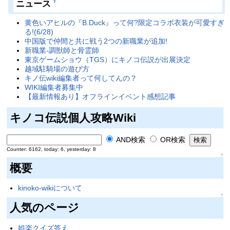
ニュース
†
黄色いアヒルの『B.Duck』って何?限定コラボ衣装が可愛すぎ
る!(6/28)
中国版で仲間と共に戦う2つの新職業が追加!
新職業-調獣師と骨霊師
東京ゲームショウ（TGS）にキノコ伝説が出展決定
越域駐騎場の遊び方
キノ伝wiki編集者って何してんの？
WIKI編集者募集中
【最新情報あり】オフラインイベント感想記事
キノコ伝説個人攻略Wiki
AND検索
OR検索
Counter: 6162, today: 6, yesterday: 8
↑
概要
kinoko-wikiについて
↑
人気のページ
娯楽クイズ答え