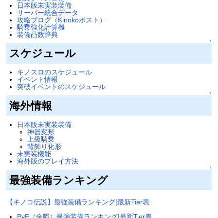
日本版未実装装備
サーバー統合データ
攻略ブログ（Kinokoポスト）
騎乗強化計算機
装備凸数辞典
↑
スケジュール
キノスロのスケジュール
イベント情報
突破イベントのスケジュール
↑
海外情報
日本版未実装装備
神器変形
上級騎乗
背飾り化形
未実装機能
海外版のプレイ方法
↑
最強装備ランキング
【キノコ伝説】最強装備ランキング|最新Tier表
PvE（全職）最強装備ランキング|最新Tier表