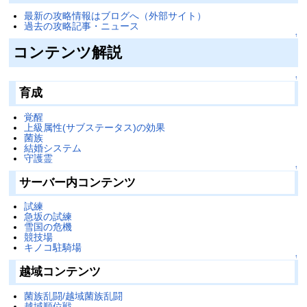
最新の攻略情報はブログへ（外部サイト）
過去の攻略記事・ニュース
↑
コンテンツ解説
↑
育成
覚醒
上級属性(サブステータス)の効果
菌族
結婚システム
守護霊
↑
サーバー内コンテンツ
試練
急坂の試練
雪国の危機
競技場
キノコ駐騎場
↑
越域コンテンツ
菌族乱闘/越域菌族乱闘
越域順位戦