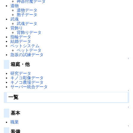
神器付魔データ
遺物
遺物データ
胞子データ
武魂
武魂データ
背飾り
背飾りデータ
指輪データ
結婚データ
ペットシステム
ペットデータ
急坂の試練データ
↑
箱庭・他
研究データ
キノコ彫像データ
キノコ農場データ
サーバー統合データ
↑
一覧
↑
基本
職業
↑
装備