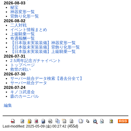
2026-08-03
秘宝
神器変形一覧
背飾り化形一覧
2026-08-02
二人対戦
イベント情報まとめ
上級騎乗一覧
奇遇報酬一覧
【日本版未実装装備】神器変形一覧
【日本版未実装装備】背飾り化形一覧
【日本版未実装装備】上級騎乗一覧
2026-07-31
2.5周年記念ガチャイベント
トップページ
救世の戦い
2026-07-30
サーバー統合データ検索【過去分全て】
サーバー統合データ
2026-07-24
キノコ武道会
森のカーニバル
編集
(455d)
Last-modified: 2025-05-09 (金) 00:27:42