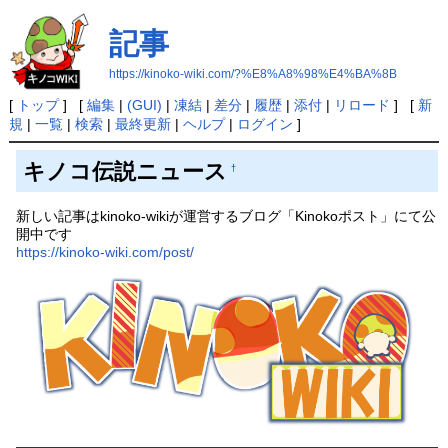
記事
https://kinoko-wiki.com/?%E8%A8%98%E4%BA%8B
[
トップ
] [
編集
|
(GUI)
|
凍結
|
差分
|
履歴
|
添付
|
リロード
] [
新
規
|
一覧
|
検索
|
最終更新
|
ヘルプ
|
ログイン
]
キノコ伝説ニュース
†
新しい記事はkinoko-wikiが運営するブログ「Kinokoポスト」にて公
開中です
https://kinoko-wiki.com/post/