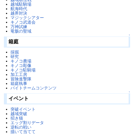
越域駐騎場
航海時代
越界対決
マジックシアター
キノコ武道会
万神試練
竜骸の聖域
↑
箱庭
採掘
研究
キノコ農場
キノコ彫像
キノコ駐騎場
加工工房
冒険進撃隊
箱庭執事
バイトチームコンテンツ
↑
イベント
突破イベント
越域突破
招き猫
エッグ割りデータ
逆転の戦い
描いて当てて