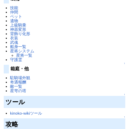
技能
仲間
ペット
遺物
上級騎乗
神器変形
背飾り化形
衣装
武魂
船身一覧
星将システム
星将一覧
守護霊
↑
箱庭・他
駐騎場外観
奇遇報酬
敵一覧
星穹の塔
↑
ツール
kinoko-wikiツール
↑
攻略